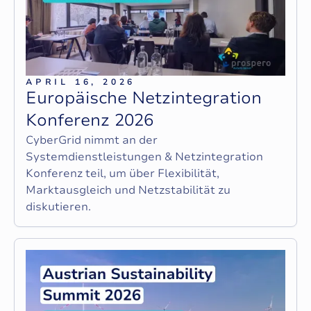
APRIL 16, 2026
E
u
r
o
p
ä
i
s
c
h
e
N
e
t
z
i
n
t
e
g
r
a
t
i
o
n
K
o
n
f
e
r
e
n
z
2
0
2
6
CyberGrid nimmt an der
Systemdienstleistungen & Netzintegration
Konferenz teil, um über Flexibilität,
Marktausgleich und Netzstabilität zu
diskutieren.