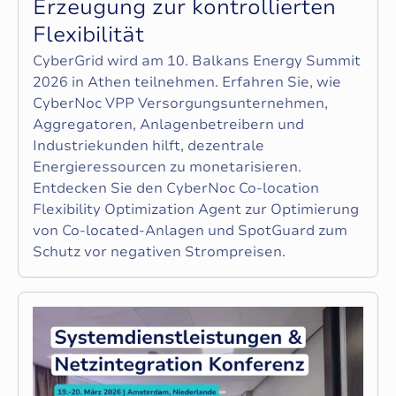
E
r
z
e
u
g
u
n
g
z
u
r
k
o
n
t
r
o
l
l
i
e
r
t
e
n
F
l
e
x
i
b
i
l
i
t
ä
t
CyberGrid wird am 10. Balkans Energy Summit
2026 in Athen teilnehmen. Erfahren Sie, wie
CyberNoc VPP Versorgungsunternehmen,
Aggregatoren, Anlagenbetreibern und
Industriekunden hilft, dezentrale
Energieressourcen zu monetarisieren.
Entdecken Sie den CyberNoc Co-location
Flexibility Optimization Agent zur Optimierung
von Co-located-Anlagen und SpotGuard zum
Schutz vor negativen Strompreisen.