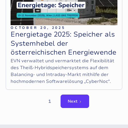
OCTOBER 20, 2025
E
n
e
r
g
i
e
t
a
g
e
2
0
2
5
:
S
p
e
i
c
h
e
r
a
l
s
S
y
s
t
e
m
h
e
b
e
l
d
e
r
ö
s
t
e
r
r
e
i
c
h
i
s
c
h
e
n
E
n
e
r
g
i
e
w
e
n
d
e
EVN verwaltet und vermarktet die Flexibilität
des Theiß-Hybridspeichersystems auf dem
Balancing- und Intraday-Markt mithilfe der
hochmodernen Softwarelösung „CyberNoc“.
1
Next