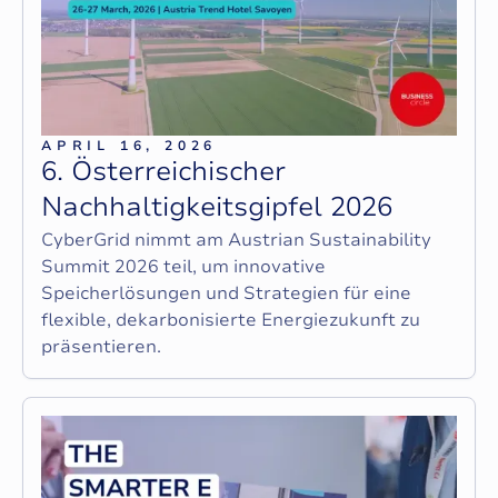
APRIL 16, 2026
6
.
Ö
s
t
e
r
r
e
i
c
h
i
s
c
h
e
r
N
a
c
h
h
a
l
t
i
g
k
e
i
t
s
g
i
p
f
e
l
2
0
2
6
CyberGrid nimmt am Austrian Sustainability
Summit 2026 teil, um innovative
Speicherlösungen und Strategien für eine
flexible, dekarbonisierte Energiezukunft zu
präsentieren.