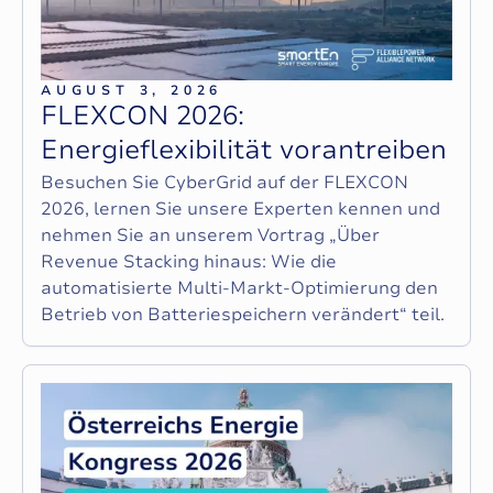
AUGUST 3, 2026
F
L
E
X
C
O
N
2
0
2
6
:
E
n
e
r
g
i
e
f
l
e
x
i
b
i
l
i
t
ä
t
v
o
r
a
n
t
r
e
i
b
e
n
Besuchen Sie CyberGrid auf der FLEXCON
2026, lernen Sie unsere Experten kennen und
nehmen Sie an unserem Vortrag „Über
Revenue Stacking hinaus: Wie die
automatisierte Multi-Markt-Optimierung den
Betrieb von Batteriespeichern verändert“ teil.