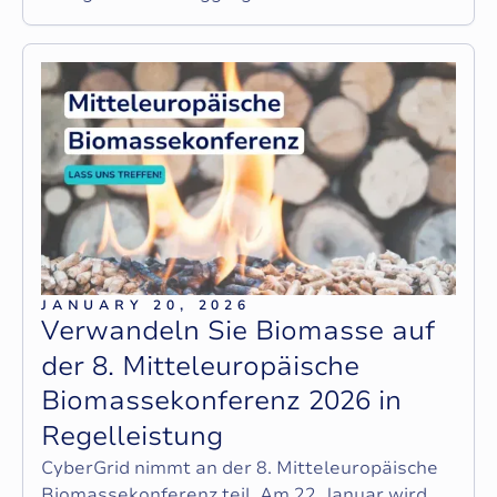
JANUARY 20, 2026
V
e
r
w
a
n
d
e
l
n
S
i
e
B
i
o
m
a
s
s
e
a
u
f
d
e
r
8
.
M
i
t
t
e
l
e
u
r
o
p
ä
i
s
c
h
e
B
i
o
m
a
s
s
e
k
o
n
f
e
r
e
n
z
2
0
2
6
i
n
R
e
g
e
l
l
e
i
s
t
u
n
g
CyberGrid nimmt an der 8. Mitteleuropäische
Biomassekonferenz teil. Am 22. Januar wird