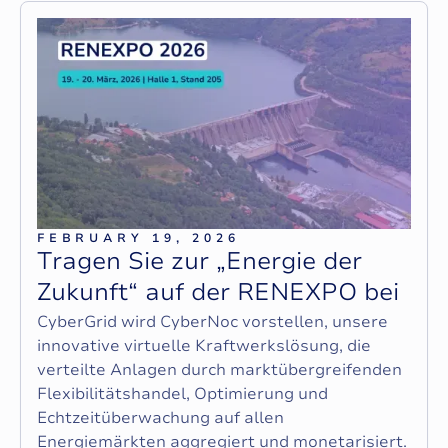
FEBRUARY 19, 2026
T
r
a
g
e
n
S
i
e
z
u
r
„
E
n
e
r
g
i
e
d
e
r
Z
u
k
u
n
f
t
“
a
u
f
d
e
r
R
E
N
E
X
P
O
b
e
i
CyberGrid wird CyberNoc vorstellen, unsere
innovative virtuelle Kraftwerkslösung, die
verteilte Anlagen durch marktübergreifenden
Flexibilitätshandel, Optimierung und
Echtzeitüberwachung auf allen
Energiemärkten aggregiert und monetarisiert.