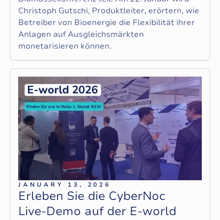
Christoph Gutschi, Produktleiter, erörtern, wie
Betreiber von Bioenergie die Flexibilität ihrer
Anlagen auf Ausgleichsmärkten
monetarisieren können.
JANUARY 13, 2026
E
r
l
e
b
e
n
S
i
e
d
i
e
C
y
b
e
r
N
o
c
L
i
v
e
-
D
e
m
o
a
u
f
d
e
r
E
-
w
o
r
l
d