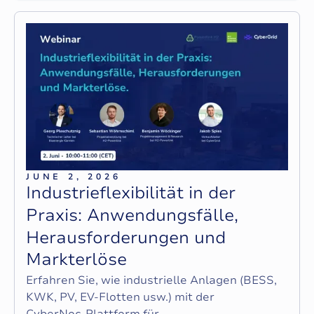
JUNE 2, 2026
I
n
d
u
s
t
r
i
e
f
l
e
x
i
b
i
l
i
t
ä
t
i
n
d
e
r
P
r
a
x
i
s
:
A
n
w
e
n
d
u
n
g
s
f
ä
l
l
e
,
H
e
r
a
u
s
f
o
r
d
e
r
u
n
g
e
n
u
n
d
M
a
r
k
t
e
r
l
ö
s
e
Erfahren Sie, wie industrielle Anlagen (BESS,
KWK, PV, EV‑Flotten usw.) mit der
CyberNoc‑Plattform für