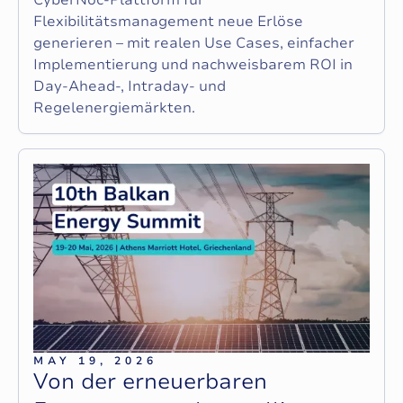
Flexibilitätsmanagement neue Erlöse
generieren – mit realen Use Cases, einfacher
Implementierung und nachweisbarem ROI in
Day‑Ahead‑, Intraday‑ und
Regelenergiemärkten.
MAY 19, 2026
V
o
n
d
e
r
e
r
n
e
u
e
r
b
a
r
e
n