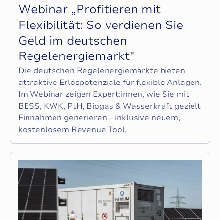
W
e
b
i
n
a
r
„
P
r
o
f
i
t
i
e
r
e
n
m
i
t
F
l
e
x
i
b
i
l
i
t
ä
t
:
S
o
v
e
r
d
i
e
n
e
n
S
i
e
G
e
l
d
i
m
d
e
u
t
s
c
h
e
n
R
e
g
e
l
e
n
e
r
g
i
e
m
a
r
k
t
"
Die deutschen Regelenergiemärkte bieten
attraktive Erlöspotenziale für flexible Anlagen.
Im Webinar zeigen Expert:innen, wie Sie mit
BESS, KWK, PtH, Biogas & Wasserkraft gezielt
Einnahmen generieren – inklusive neuem,
kostenlosem Revenue Tool.