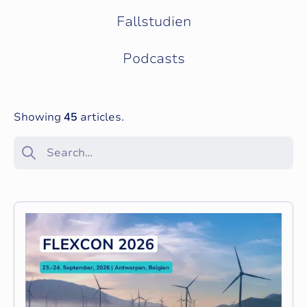
l
Fallstudien
e
Podcasts
s
Showing
45
articles.
l
i
s
t