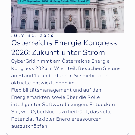
JULY 16, 2026
Ö
s
t
e
r
r
e
i
c
h
s
E
n
e
r
g
i
e
K
o
n
g
r
e
s
s
2
0
2
6
:
Z
u
k
u
n
f
t
u
n
t
e
r
S
t
r
o
m
CyberGrid nimmt am Österreichs Energie
Kongress 2026 in Wien teil. Besuchen Sie uns
an Stand 17 und erfahren Sie mehr über
aktuelle Entwicklungen im
Flexibilitätsmanagement und auf den
Energiemärkten sowie über die Rolle
intelligenter Softwarelösungen. Entdecken
Sie, wie CyberNoc dazu beiträgt, das volle
Potenzial flexibler Energieressourcen
auszuschöpfen.