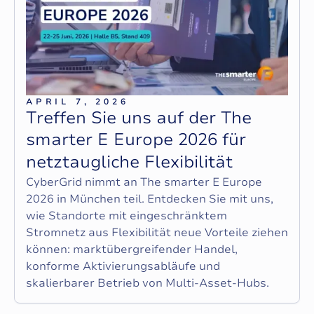
APRIL 7, 2026
T
r
e
f
f
e
n
S
i
e
u
n
s
a
u
f
d
e
r
T
h
e
s
m
a
r
t
e
r
E
E
u
r
o
p
e
2
0
2
6
f
ü
r
n
e
t
z
t
a
u
g
l
i
c
h
e
F
l
e
x
i
b
i
l
i
t
ä
t
CyberGrid nimmt an The smarter E Europe
2026 in München teil. Entdecken Sie mit uns,
wie Standorte mit eingeschränktem
Stromnetz aus Flexibilität neue Vorteile ziehen
können: marktübergreifender Handel,
konforme Aktivierungsabläufe und
skalierbarer Betrieb von Multi-Asset-Hubs.