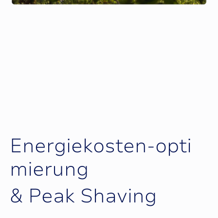
E
n
e
r
g
i
e
k
o
s
t
e
n
-
o
p
t
i
m
i
e
r
u
n
g
&
P
e
a
k
S
h
a
v
i
n
g