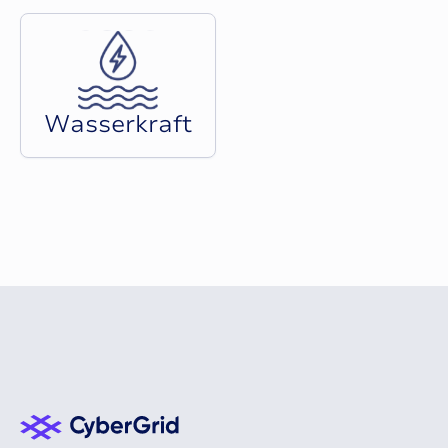
W
a
s
s
e
r
k
r
a
f
t