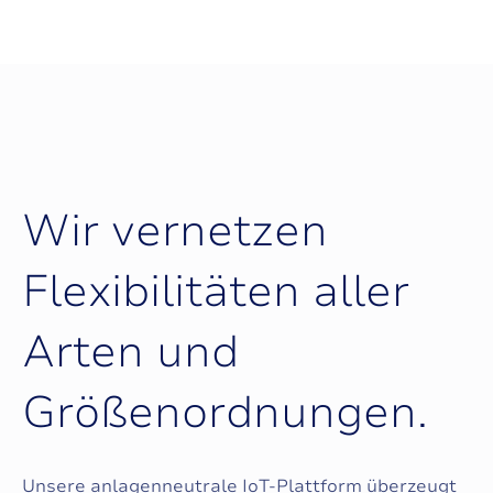
und problemlos auf eine große Anzahl
funktionieren und im Einklang mit den
von Einheiten skalierbar ist, um einen
definierten Optimierungsstrategien
reibungslosen Betrieb
stehen.
sicherzustellen. Ihre Anlagen können
über unsere CyberBox, eine
sogenannte Remote Terminal Unit
(RTU), mit unserer Plattform
verbunden werden. Die CyberBox
W
i
r
v
e
r
n
e
t
z
e
n
sammelt und überträgt Daten von
Ihren Anlagen an CyberNoc und
ermöglicht dadurch
F
l
e
x
i
b
i
l
i
t
ä
t
e
n
a
l
l
e
r
Echtzeitüberwachung, fortschrittliche
Analysen und präzise Steuerung.
A
r
t
e
n
u
n
d
G
r
ö
ß
e
n
o
r
d
n
u
n
g
e
n
.
Unsere anlagenneutrale IoT-Plattform überzeugt