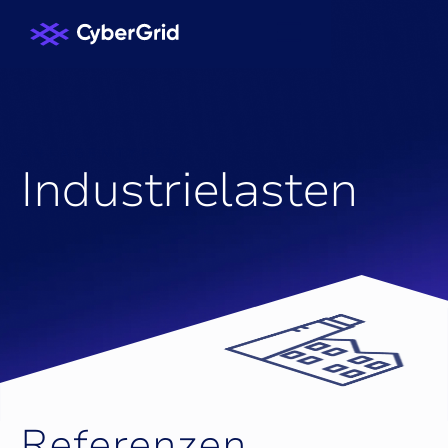
ANLAGENTYPEN
I
n
d
u
s
t
r
i
e
l
a
s
t
e
n
R
e
f
e
r
e
n
z
e
n