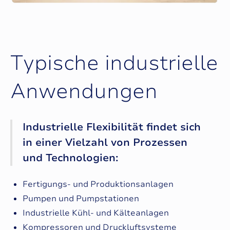
T
y
p
i
s
c
h
e
i
n
d
u
s
t
r
i
e
l
l
e
A
n
w
e
n
d
u
n
g
e
n
Industrielle Flexibilität findet sich
in einer Vielzahl von Prozessen
und Technologien:
Fertigungs- und Produktionsanlagen
Pumpen und Pumpstationen
Industrielle Kühl- und Kälteanlagen
Kompressoren und Druckluftsysteme