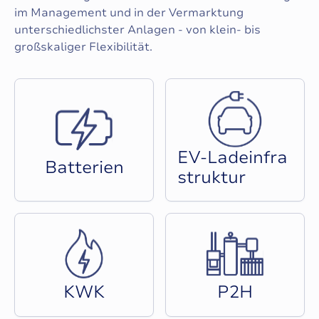
im Management und in der Vermarktung
unterschiedlichster Anlagen - von klein- bis
großskaliger Flexibilität.
E
V
-
L
a
d
e
i
n
f
r
a
B
a
t
t
e
r
i
e
n
s
t
r
u
k
t
u
r
K
W
K
P
2
H