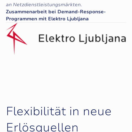
an Netzdienstleistungsmärkten.
Zusammenarbeit bei Demand-Response-
Programmen mit Elektro Ljubljana
F
l
e
x
i
b
i
l
i
t
ä
t
i
n
n
e
u
e
E
r
l
ö
s
q
u
e
l
l
e
n