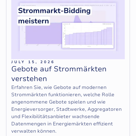
JULY 15, 2026
G
e
b
o
t
e
a
u
f
S
t
r
o
m
m
ä
r
k
t
e
n
v
e
r
s
t
e
h
e
n
Erfahren Sie, wie Gebote auf modernen
Strommärkten funktionieren, welche Rolle
angenommene Gebote spielen und wie
Energieversorger, Stadtwerke, Aggregatoren
und Flexibilitätsanbieter wachsende
Datenmengen in Energiemärkten effizient
verwalten können.