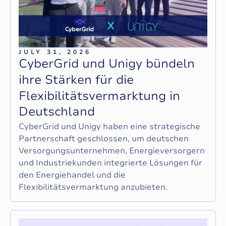
JULY 31, 2026
C
y
b
e
r
G
r
i
d
u
n
d
U
n
i
g
y
b
ü
n
d
e
l
n
i
h
r
e
S
t
ä
r
k
e
n
f
ü
r
d
i
e
F
l
e
x
i
b
i
l
i
t
ä
t
s
v
e
r
m
a
r
k
t
u
n
g
i
n
D
e
u
t
s
c
h
l
a
n
d
CyberGrid und Unigy haben eine strategische
Partnerschaft geschlossen, um deutschen
Versorgungsunternehmen, Energieversorgern
und Industriekunden integrierte Lösungen für
den Energiehandel und die
Flexibilitätsvermarktung anzubieten.