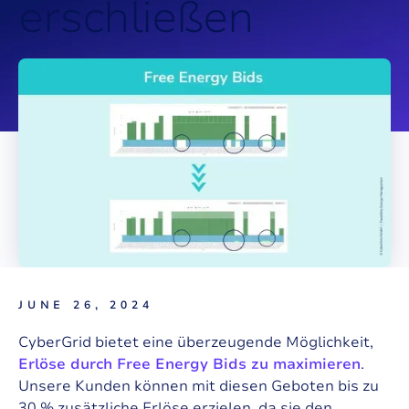
e
r
s
c
h
l
i
e
ß
e
n
JUNE 26, 2024
CyberGrid bietet eine überzeugende Möglichkeit,
Erlöse durch Free Energy Bids zu maximieren
.
Unsere Kunden können mit diesen Geboten bis zu
30 % zusätzliche Erlöse erzielen, da sie den