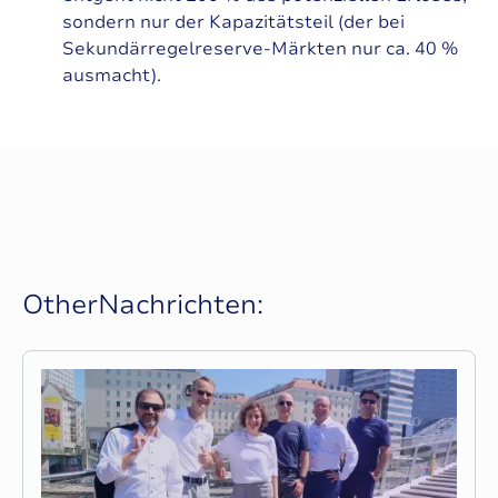
sondern nur der Kapazitätsteil (der bei
Sekundärregelreserve-Märkten nur ca. 40 %
ausmacht).
O
t
h
e
r
N
a
c
h
r
i
c
h
t
e
n
: