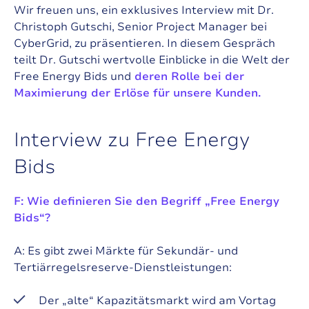
Wir freuen uns, ein exklusives Interview mit Dr.
Christoph Gutschi, Senior Project Manager bei
CyberGrid, zu präsentieren. In diesem Gespräch
teilt Dr. Gutschi wertvolle Einblicke in die Welt der
Free Energy Bids und
deren Rolle bei der
Maximierung der Erlöse für unsere Kunden.
I
n
t
e
r
v
i
e
w
z
u
F
r
e
e
E
n
e
r
g
y
B
i
d
s
F: Wie definieren Sie den Begriff „Free Energy
Bids“?
A: Es gibt zwei Märkte für Sekundär- und
Tertiärregelsreserve-Dienstleistungen:
Der „alte“ Kapazitätsmarkt wird am Vortag