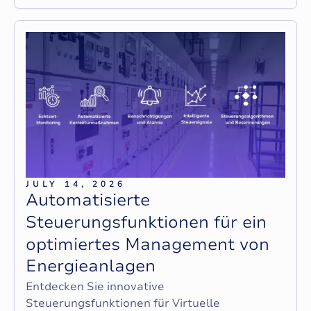
JULY 14, 2026
A
u
t
o
m
a
t
i
s
i
e
r
t
e
S
t
e
u
e
r
u
n
g
s
f
u
n
k
t
i
o
n
e
n
f
ü
r
e
i
n
o
p
t
i
m
i
e
r
t
e
s
M
a
n
a
g
e
m
e
n
t
v
o
n
E
n
e
r
g
i
e
a
n
l
a
g
e
n
Entdecken Sie innovative
Steuerungsfunktionen für Virtuelle