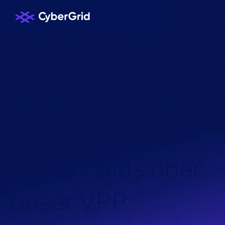
KNOWLEDGE HUB
/
NACHRICHTEN
/
3
0
%
z
u
s
ä
t
z
l
i
c
h
e
E
r
l
ö
s
e
m
i
t
F
r
e
e
E
n
e
r
g
y
B
i
d
s
ü
b
e
r
u
n
s
e
r
V
P
P