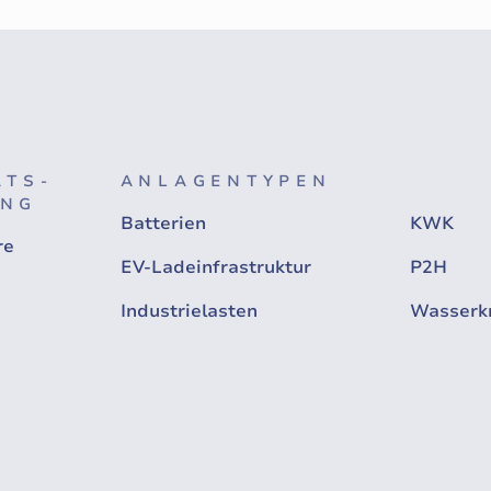
ÄTS-
ANLAGENTYPEN
UNG
Batterien
KWK
re
EV-Ladeinfrastruktur
P2H
Industrielasten
Wasserk