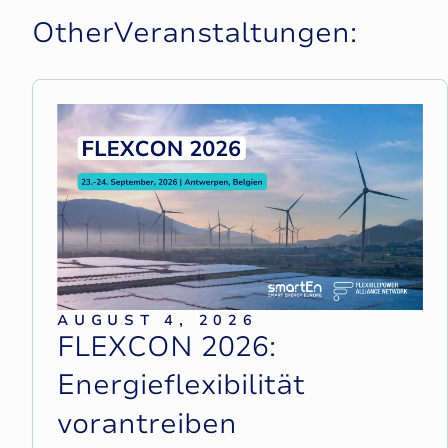
O
t
h
e
r
V
e
r
a
n
s
t
a
l
t
u
n
g
e
n
:
AUGUST 4, 2026
F
L
E
X
C
O
N
2
0
2
6
:
E
n
e
r
g
i
e
f
l
e
x
i
b
i
l
i
t
ä
t
v
o
r
a
n
t
r
e
i
b
e
n