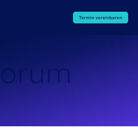
nowledge Hub
DE
Termin vereinbaren
o
r
u
m