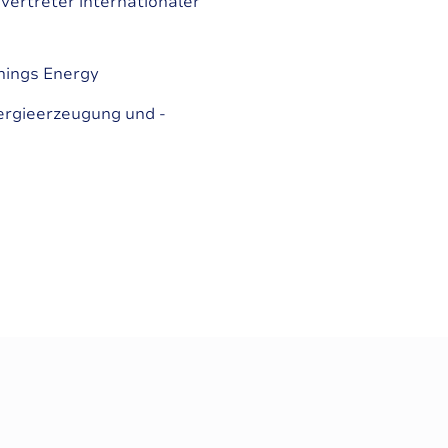
Vertreter internationaler
hings Energy
ergieerzeugung und -