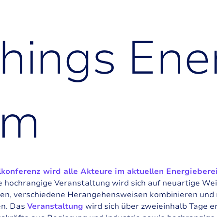
h
i
n
g
s
E
n
e
m
lkonferenz wird alle Akteure im aktuellen Energieberei
 hochrangige Veranstaltung wird sich auf neuartige Wei
n, verschiedene Herangehensweisen kombinieren und 
en. Das
Veranstaltung
wird sich über zweieinhalb Tage e