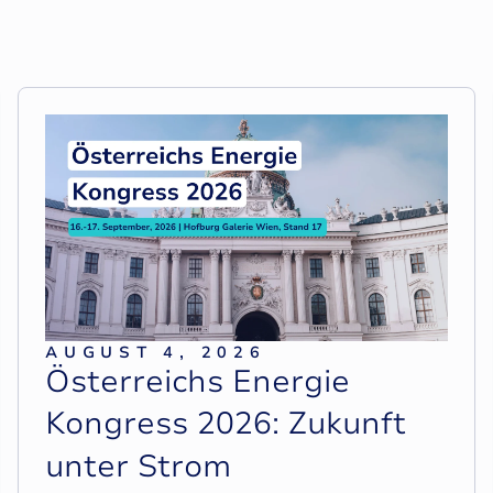
AUGUST 4, 2026
Ö
s
t
e
r
r
e
i
c
h
s
E
n
e
r
g
i
e
K
o
n
g
r
e
s
s
2
0
2
6
:
Z
u
k
u
n
f
t
u
n
t
e
r
S
t
r
o
m