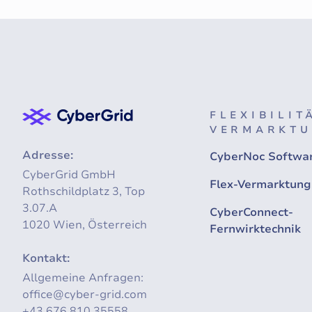
FLEXIBILIT
VERMARKT
Adresse:
CyberNoc Softwa
CyberGrid GmbH
Flex-Vermarktung
Rothschildplatz 3, Top
3.07.A
CyberConnect-
1020 Wien, Österreich
Fernwirktechnik
Kontakt:
Allgemeine Anfragen:
office@cyber-grid.com
+43 676 810 35558