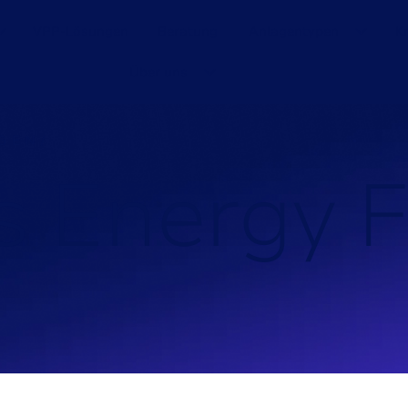
VPP-Lösungen
Beratung
Anlagentypen
K
Über uns
GEN
/
s
E
n
e
r
g
y
F