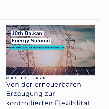
MAY 13, 2026
V
o
n
d
e
r
e
r
n
e
u
e
r
b
a
r
e
n
E
r
z
e
u
g
u
n
g
z
u
r
k
o
n
t
r
o
l
l
i
e
r
t
e
n
F
l
e
x
i
b
i
l
i
t
ä
t