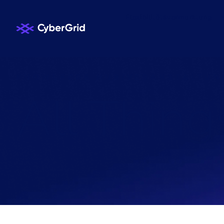
Flexibilitätsvermarktung
KNOWLEDGE HUB
/
VERANSTALTUN
A
l
l
T
h
i
n
g