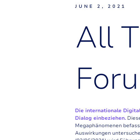
JUNE 2, 2021
A
l
l
T
F
o
r
u
Die internationale Digita
Dialog einbeziehen.
Diese
Megaphänomenen befasse
Auswirkungen untersuch