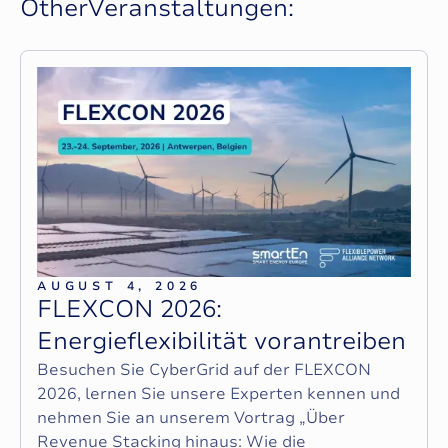
O
t
h
e
r
V
e
r
a
n
s
t
a
l
t
u
n
g
e
n
:
AUGUST 4, 2026
F
L
E
X
C
O
N
2
0
2
6
:
E
n
e
r
g
i
e
f
l
e
x
i
b
i
l
i
t
ä
t
v
o
r
a
n
t
r
e
i
b
e
n
Besuchen Sie CyberGrid auf der FLEXCON
2026, lernen Sie unsere Experten kennen und
nehmen Sie an unserem Vortrag „Über
Revenue Stacking hinaus: Wie die