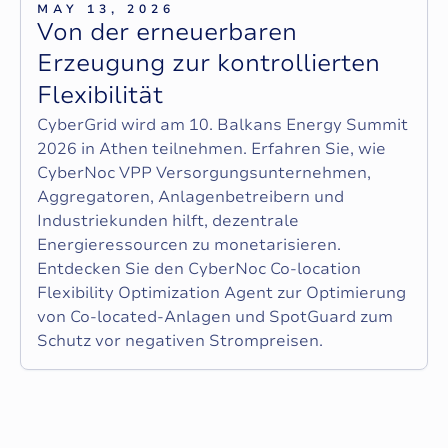
MAY 13, 2026
V
o
n
d
e
r
e
r
n
e
u
e
r
b
a
r
e
n
E
r
z
e
u
g
u
n
g
z
u
r
k
o
n
t
r
o
l
l
i
e
r
t
e
n
F
l
e
x
i
b
i
l
i
t
ä
t
CyberGrid wird am 10. Balkans Energy Summit
2026 in Athen teilnehmen. Erfahren Sie, wie
CyberNoc VPP Versorgungsunternehmen,
Aggregatoren, Anlagenbetreibern und
Industriekunden hilft, dezentrale
Energieressourcen zu monetarisieren.
Entdecken Sie den CyberNoc Co-location
Flexibility Optimization Agent zur Optimierung
von Co-located-Anlagen und SpotGuard zum
Schutz vor negativen Strompreisen.