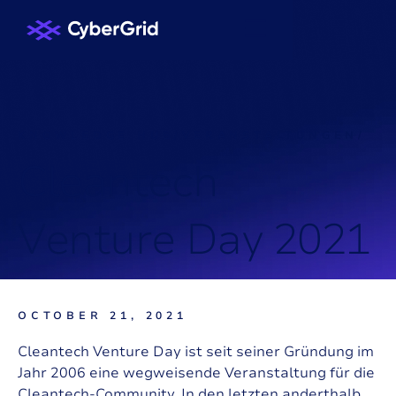
KNOWLEDGE HUB
/
VERANSTALTUNGEN
/
C
l
e
a
n
t
e
c
h
V
e
n
t
u
r
e
D
a
y
2
0
2
1
OCTOBER 21, 2021
Cleantech Venture Day
ist seit seiner Gründung im
Jahr 2006 eine wegweisende Veranstaltung für die
Cleantech-Community. In den letzten anderthalb