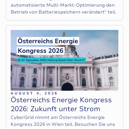
automatisierte Multi-Markt-Optimierung den
Betrieb von Batteriespeichern verändert“ teil.
AUGUST 4, 2026
Ö
s
t
e
r
r
e
i
c
h
s
E
n
e
r
g
i
e
K
o
n
g
r
e
s
s
2
0
2
6
:
Z
u
k
u
n
f
t
u
n
t
e
r
S
t
r
o
m
CyberGrid nimmt am Österreichs Energie
Kongress 2026 in Wien teil. Besuchen Sie uns