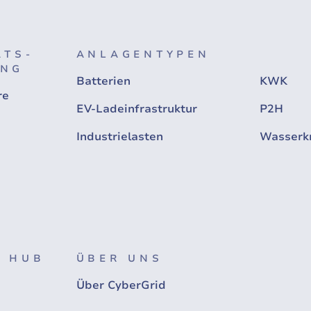
ÄTS-
ANLAGENTYPEN
UNG
Batterien
KWK
re
EV-Ladeinfrastruktur
P2H
Industrielasten
Wasserk
 HUB
ÜBER UNS
Über CyberGrid