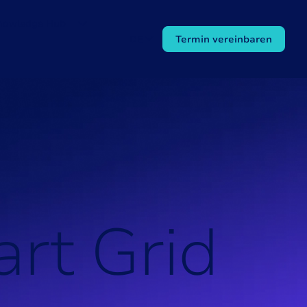
nowledge Hub
DE
Termin vereinbaren
a
r
t
G
r
i
d