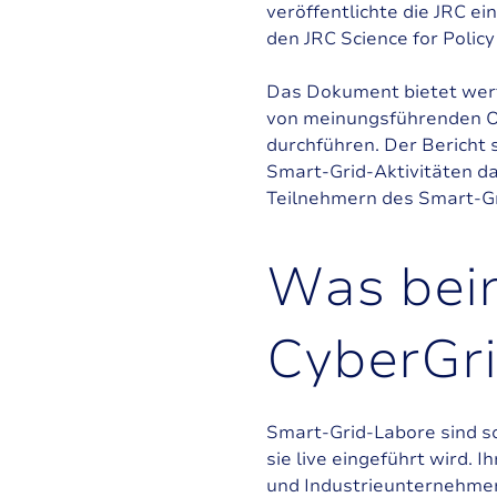
veröffentlichte die JRC e
den JRC Science for Polic
Das Dokument bietet wertv
von meinungsführenden Or
durchführen. Der Bericht 
Smart-Grid-Aktivitäten d
Teilnehmern des Smart-Gri
W
a
s
b
e
i
C
y
b
e
r
G
r
i
Smart-Grid-Labore sind so
sie live eingeführt wird
und Industrieunternehmen