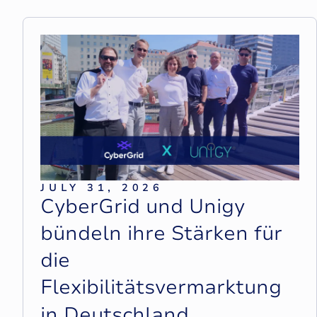
JULY 31, 2026
C
y
b
e
r
G
r
i
d
u
n
d
U
n
i
g
y
b
ü
n
d
e
l
n
i
h
r
e
S
t
ä
r
k
e
n
f
ü
r
d
i
e
F
l
e
x
i
b
i
l
i
t
ä
t
s
v
e
r
m
a
r
k
t
u
n
g
i
n
D
e
u
t
s
c
h
l
a
n
d