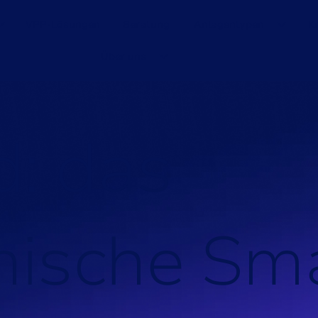
VPP-Lösungen
Beratung
Anlagentypen
K
Über uns
d
:
d
a
s
h
i
s
c
h
e
S
m