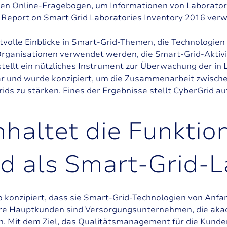
inen Online-Fragebogen, um Informationen von Laborator
y Report on Smart Grid Laboratories Inventory 2016 ver
olle Einblicke in Smart-Grid-Themen, die Technologien 
ganisationen verwendet werden, die Smart-Grid-Aktiv
stellt ein nützliches Instrument zur Überwachung der in
ar und wurde konzipiert, um die Zusammenarbeit zwisch
ds zu stärken. Eines der Ergebnisse stellt CyberGrid au
n
h
a
l
t
e
t
d
i
e
F
u
n
k
t
i
o
d
a
l
s
S
m
a
r
t
-
G
r
i
d
-
L
 konzipiert, dass sie Smart-Grid-Technologien von Anfan
. Ihre Hauptkunden sind Versorgungsunternehmen, die a
. Mit dem Ziel, das Qualitätsmanagement für die Kunde