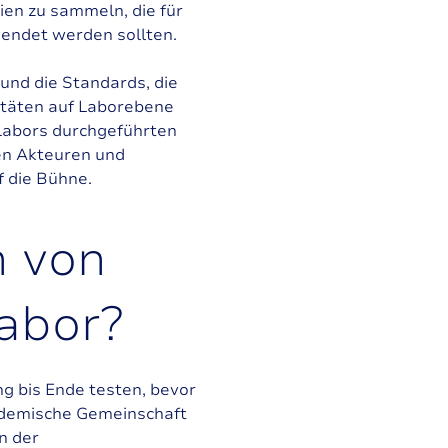
ien zu sammeln, die für
wendet werden sollten.
und die Standards, die
itäten auf Laborebene
 Labors durchgeführten
en Akteuren und
f die Bühne.
n
v
o
n
a
b
o
r
?
g bis Ende testen, bevor
kademische Gemeinschaft
n der