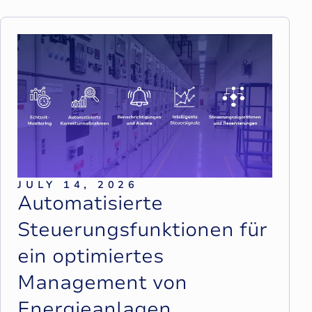
JULY 14, 2026
A
u
t
o
m
a
t
i
s
i
e
r
t
e
S
t
e
u
e
r
u
n
g
s
f
u
n
k
t
i
o
n
e
n
f
ü
r
e
i
n
o
p
t
i
m
i
e
r
t
e
s
M
a
n
a
g
e
m
e
n
t
v
o
n
E
n
e
r
g
i
e
a
n
l
a
g
e
n