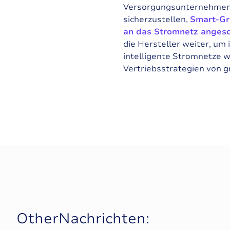
Versorgungsunternehmen z
sicherzustellen,
Smart-Gr
an das Stromnetz anges
die Hersteller weiter, um
intelligente Stromnetze w
Vertriebsstrategien von 
O
t
h
e
r
N
a
c
h
r
i
c
h
t
e
n
: