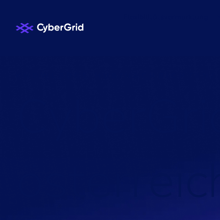
Flexibilitätsvermarktung
KNOWLEDGE HUB
/
NACHRICHTEN
/
C
y
b
e
r
G
r
i
ö
s
t
e
r
r
e
i
c