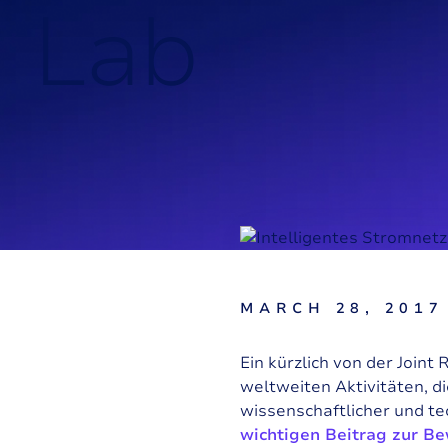
L
a
b
MARCH 28, 2017
Ein kürzlich von der Joint
weltweiten Aktivitäten, d
wissenschaftlicher und t
wichtigen Beitrag zur B