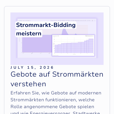
JULY 15, 2026
G
e
b
o
t
e
a
u
f
S
t
r
o
m
m
ä
r
k
t
e
n
v
e
r
s
t
e
h
e
n
Erfahren Sie, wie Gebote auf modernen
Strommärkten funktionieren, welche
Rolle angenommene Gebote spielen
und wie Energieversorger, Stadtwerke,