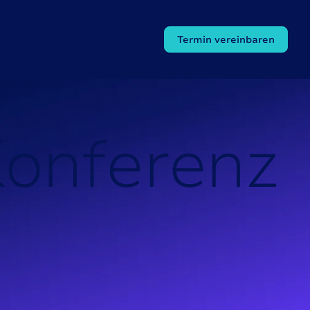
nowledge Hub
DE
Termin vereinbaren
K
o
n
f
e
r
e
n
z