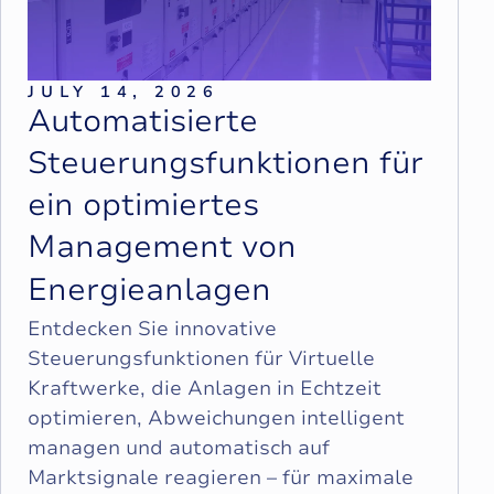
JULY 14, 2026
A
u
t
o
m
a
t
i
s
i
e
r
t
e
S
t
e
u
e
r
u
n
g
s
f
u
n
k
t
i
o
n
e
n
f
ü
r
e
i
n
o
p
t
i
m
i
e
r
t
e
s
M
a
n
a
g
e
m
e
n
t
v
o
n
E
n
e
r
g
i
e
a
n
l
a
g
e
n
Entdecken Sie innovative
Steuerungsfunktionen für Virtuelle
Kraftwerke, die Anlagen in Echtzeit
optimieren, Abweichungen intelligent
managen und automatisch auf
Marktsignale reagieren – für maximale