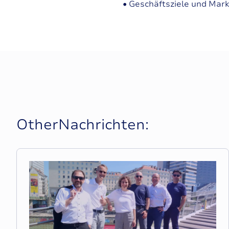
• Geschäftsziele und Mar
O
t
h
e
r
N
a
c
h
r
i
c
h
t
e
n
: