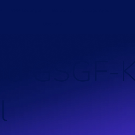
VPP-Lösungen
Beratung
Anlagentypen
K
Über uns
n
d
G
S
G
F
-
l