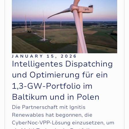
JANUARY 15, 2026
I
n
t
e
l
l
i
g
e
n
t
e
s
D
i
s
p
a
t
c
h
i
n
g
u
n
d
O
p
t
i
m
i
e
r
u
n
g
f
ü
r
e
i
n
1
,
3
‑
G
W
‑
P
o
r
t
f
o
l
i
o
i
m
B
a
l
t
i
k
u
m
u
n
d
i
n
P
o
l
e
n
Die Partnerschaft mit Ignitis
Renewables hat begonnen, die
CyberNoc‑VPP‑Lösung einzusetzen, um