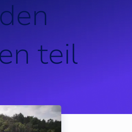
d
e
n
e
n
t
e
i
l