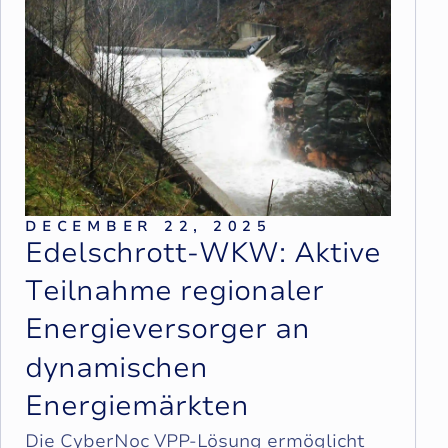
DECEMBER 22, 2025
E
d
e
l
s
c
h
r
o
t
t
-
W
K
W
:
A
k
t
i
v
e
T
e
i
l
n
a
h
m
e
r
e
g
i
o
n
a
l
e
r
E
n
e
r
g
i
e
v
e
r
s
o
r
g
e
r
a
n
d
y
n
a
m
i
s
c
h
e
n
E
n
e
r
g
i
e
m
ä
r
k
t
e
n
Die CyberNoc VPP‑Lösung ermöglicht