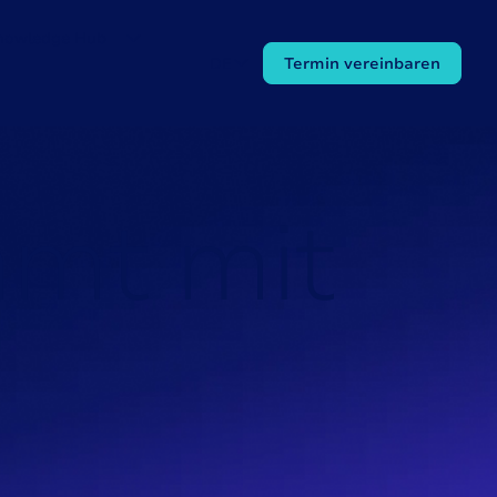
nowledge Hub
DE
Termin vereinbaren
m
m
t
m
i
t