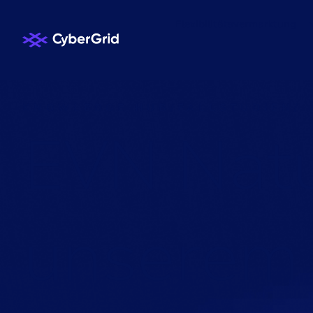
Flexibilitätsvermarktung
KNOWLEDGE HUB
/
FALLSTUDIEN
/
E
V
N
N
a
t
u
n
s
e
r
e
m