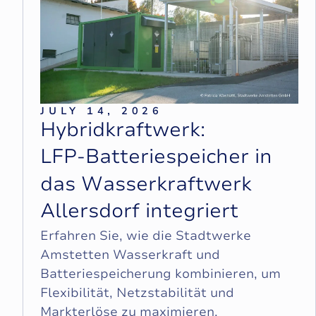
JULY 14, 2026
H
y
b
r
i
d
k
r
a
f
t
w
e
r
k
:
L
F
P
-
B
a
t
t
e
r
i
e
s
p
e
i
c
h
e
r
i
n
d
a
s
W
a
s
s
e
r
k
r
a
f
t
w
e
r
k
A
l
l
e
r
s
d
o
r
f
i
n
t
e
g
r
i
e
r
t
Erfahren Sie, wie die Stadtwerke
Amstetten Wasserkraft und
Batteriespeicherung kombinieren, um
Flexibilität, Netzstabilität und
Markterlöse zu maximieren.