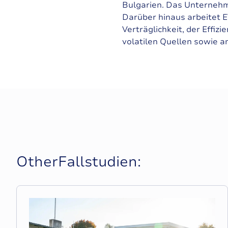
Bulgarien. Das Unternehme
Darüber hinaus arbeitet E
Verträglichkeit, der Effi
volatilen Quellen sowie a
O
t
h
e
r
F
a
l
l
s
t
u
d
i
e
n
: