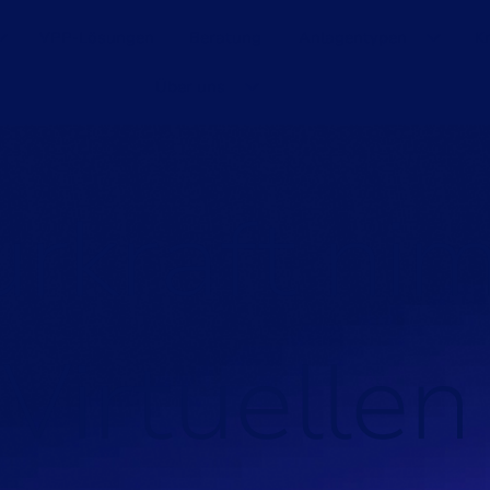
VPP-Lösungen
Beratung
Anlagentypen
K
Über uns
u
r
k
r
a
f
t
n
i
V
i
r
t
u
e
l
l
e
n