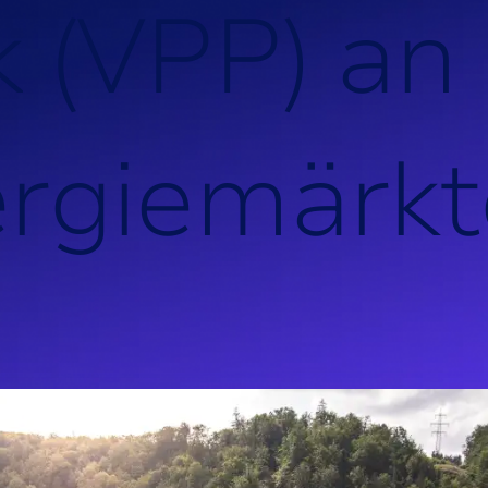
k
(
V
P
P
)
a
n
e
r
g
i
e
m
ä
r
k
t