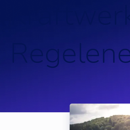
K
r
a
f
t
w
e
r
R
e
g
e
l
e
n