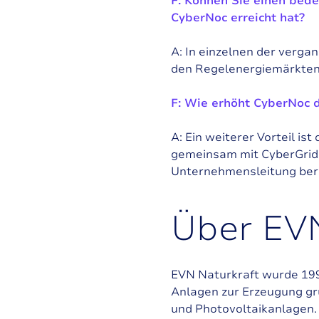
F: Können Sie einen bed
CyberNoc erreicht hat?
A: In einzelnen der verga
den Regelenergiemärkten e
F: Wie erhöht CyberNoc d
A: Ein weiterer Vorteil is
gemeinsam mit CyberGrid d
Unternehmensleitung bere
Ü
b
e
r
E
V
EVN Naturkraft wurde 1995
Anlagen zur Erzeugung g
und Photovoltaikanlagen.