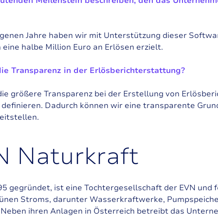
eutenden Meilenstein beschreiben, den das Unternehme
ngenen Jahre haben wir mit Unterstützung dieser Softwa
ine halbe Million Euro an Erlösen erzielt.
ie Transparenz in der Erlösberichterstattung?
t die größere Transparenz bei der Erstellung von Erlösber
efinieren. Dadurch können wir eine transparente Grund
itstellen.
N
N
a
t
u
r
k
r
a
f
t
 gegründet, ist eine Tochtergesellschaft der EVN und fo
rünen Stroms, darunter Wasserkraftwerke, Pumpspeich
 Neben ihren Anlagen in Österreich betreibt das Unter