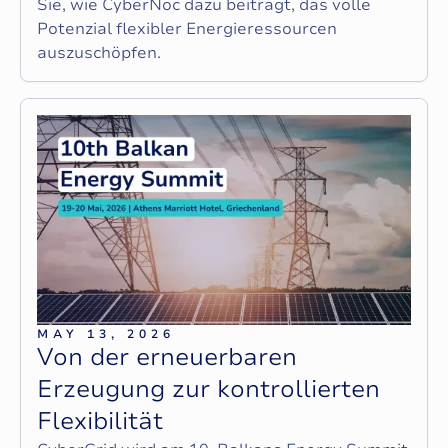
Sie, wie CyberNoc dazu beiträgt, das volle
Potenzial flexibler Energieressourcen
auszuschöpfen.
MAY 13, 2026
V
o
n
d
e
r
e
r
n
e
u
e
r
b
a
r
e
n
E
r
z
e
u
g
u
n
g
z
u
r
k
o
n
t
r
o
l
l
i
e
r
t
e
n
F
l
e
x
i
b
i
l
i
t
ä
t