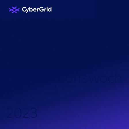
KNOWLEDGE HUB
/
VERANSTALTUNGEN
/
L
o
n
d
o
n
e
r
K
l
i
m
a
a
k
t
i
o
n
s
w
o
c
h
e
2
0
2
3