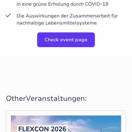
in eine grüne Erholung durch COVID-19
Die Auswirkungen der Zusammenarbeit für
nachhaltige Lebensmittelsysteme
Check event page
O
t
h
e
r
V
e
r
a
n
s
t
a
l
t
u
n
g
e
n
: