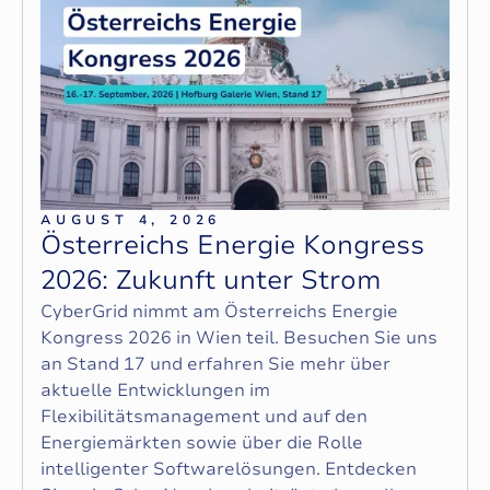
AUGUST 4, 2026
Ö
s
t
e
r
r
e
i
c
h
s
E
n
e
r
g
i
e
K
o
n
g
r
e
s
s
2
0
2
6
:
Z
u
k
u
n
f
t
u
n
t
e
r
S
t
r
o
m
CyberGrid nimmt am Österreichs Energie
Kongress 2026 in Wien teil. Besuchen Sie uns
an Stand 17 und erfahren Sie mehr über
aktuelle Entwicklungen im
Flexibilitätsmanagement und auf den
Energiemärkten sowie über die Rolle
intelligenter Softwarelösungen. Entdecken