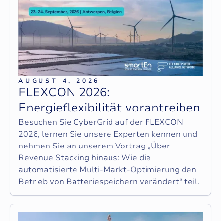
AUGUST 4, 2026
F
L
E
X
C
O
N
2
0
2
6
:
E
n
e
r
g
i
e
f
l
e
x
i
b
i
l
i
t
ä
t
v
o
r
a
n
t
r
e
i
b
e
n
Besuchen Sie CyberGrid auf der FLEXCON
2026, lernen Sie unsere Experten kennen und
nehmen Sie an unserem Vortrag „Über
Revenue Stacking hinaus: Wie die
automatisierte Multi-Markt-Optimierung den
Betrieb von Batteriespeichern verändert“ teil.