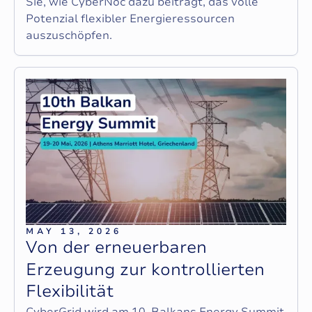
Sie, wie CyberNoc dazu beiträgt, das volle
Potenzial flexibler Energieressourcen
auszuschöpfen.
MAY 13, 2026
V
o
n
d
e
r
e
r
n
e
u
e
r
b
a
r
e
n
E
r
z
e
u
g
u
n
g
z
u
r
k
o
n
t
r
o
l
l
i
e
r
t
e
n
F
l
e
x
i
b
i
l
i
t
ä
t
CyberGrid wird am 10. Balkans Energy Summit