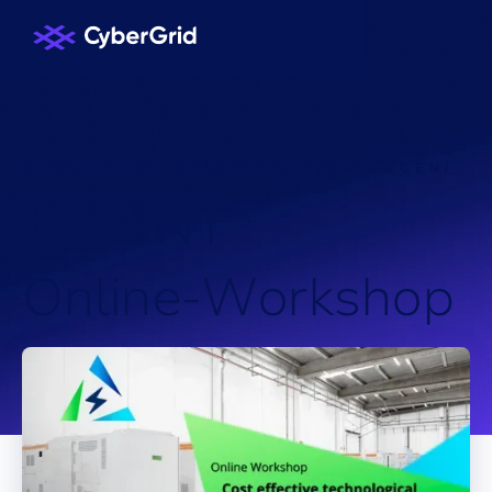
KNOWLEDGE HUB
/
VERANSTALTUNGEN
/
T
A
L
E
N
T
O
n
l
i
n
e
-
W
o
r
k
s
h
o
p