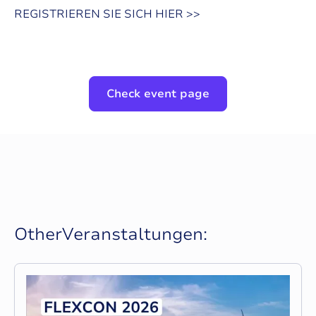
REGISTRIEREN SIE SICH HIER >>
Check event page
O
t
h
e
r
V
e
r
a
n
s
t
a
l
t
u
n
g
e
n
: