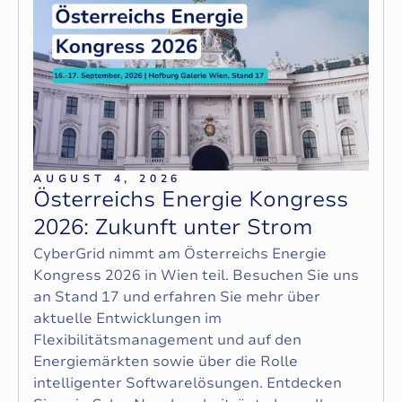
AUGUST 4, 2026
Ö
s
t
e
r
r
e
i
c
h
s
E
n
e
r
g
i
e
K
o
n
g
r
e
s
s
2
0
2
6
:
Z
u
k
u
n
f
t
u
n
t
e
r
S
t
r
o
m
CyberGrid nimmt am Österreichs Energie
Kongress 2026 in Wien teil. Besuchen Sie uns
an Stand 17 und erfahren Sie mehr über
aktuelle Entwicklungen im
Flexibilitätsmanagement und auf den
Energiemärkten sowie über die Rolle
intelligenter Softwarelösungen. Entdecken