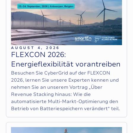
AUGUST 4, 2026
F
L
E
X
C
O
N
2
0
2
6
:
E
n
e
r
g
i
e
f
l
e
x
i
b
i
l
i
t
ä
t
v
o
r
a
n
t
r
e
i
b
e
n
Besuchen Sie CyberGrid auf der FLEXCON
2026, lernen Sie unsere Experten kennen und
nehmen Sie an unserem Vortrag „Über
Revenue Stacking hinaus: Wie die
automatisierte Multi-Markt-Optimierung den
Betrieb von Batteriespeichern verändert“ teil.