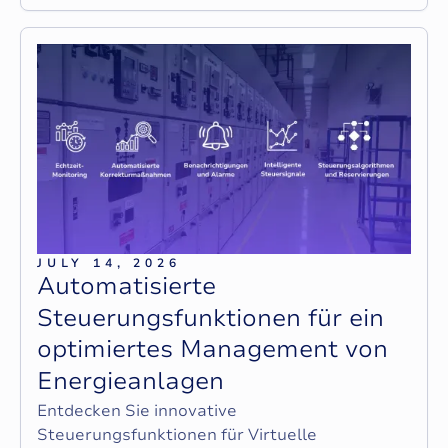
JULY 14, 2026
A
u
t
o
m
a
t
i
s
i
e
r
t
e
S
t
e
u
e
r
u
n
g
s
f
u
n
k
t
i
o
n
e
n
f
ü
r
e
i
n
o
p
t
i
m
i
e
r
t
e
s
M
a
n
a
g
e
m
e
n
t
v
o
n
E
n
e
r
g
i
e
a
n
l
a
g
e
n
Entdecken Sie innovative
Steuerungsfunktionen für Virtuelle