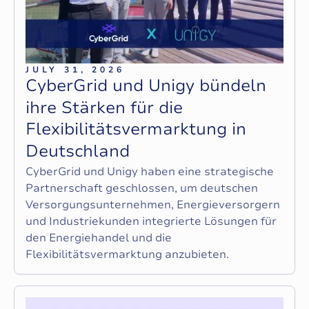
JULY 31, 2026
C
y
b
e
r
G
r
i
d
u
n
d
U
n
i
g
y
b
ü
n
d
e
l
n
i
h
r
e
S
t
ä
r
k
e
n
f
ü
r
d
i
e
F
l
e
x
i
b
i
l
i
t
ä
t
s
v
e
r
m
a
r
k
t
u
n
g
i
n
D
e
u
t
s
c
h
l
a
n
d
CyberGrid und Unigy haben eine strategische
Partnerschaft geschlossen, um deutschen
Versorgungsunternehmen, Energieversorgern
und Industriekunden integrierte Lösungen für
den Energiehandel und die
Flexibilitätsvermarktung anzubieten.