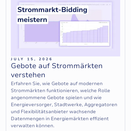
JULY 15, 2026
G
e
b
o
t
e
a
u
f
S
t
r
o
m
m
ä
r
k
t
e
n
v
e
r
s
t
e
h
e
n
Erfahren Sie, wie Gebote auf modernen
Strommärkten funktionieren, welche Rolle
angenommene Gebote spielen und wie
Energieversorger, Stadtwerke, Aggregatoren
und Flexibilitätsanbieter wachsende
Datenmengen in Energiemärkten effizient
verwalten können.