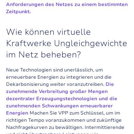
Anforderungen des Netzes zu einem bestimmten
Zeitpunkt.
W
i
e
k
ö
n
n
e
n
v
i
r
t
u
e
l
l
e
K
r
a
f
t
w
e
r
k
e
U
n
g
l
e
i
c
h
g
e
w
i
c
h
t
e
i
m
N
e
t
z
b
e
h
e
b
e
n
?
Neue Technologien sind unerlässlich, um
erneuerbare Energien zu integrieren und die
Dekarbonisierung weiter voranzutreiben.
Die
zunehmende Verbreitung großer Mengen
dezentraler Erzeugungstechnologien und die
zunehmenden Schwankungen erneuerbarer
Energien
Machen Sie VPP zum Schlüssel, um im
richtigen Tempo voranzukommen und zukünftige
Nachfragekurven zu bewältigen. Intermittierende