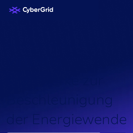
KNOWLEDGE HUB
/
NACHRICHTEN
/
V
i
r
t
u
e
l
l
e
K
r
a
f
t
w
e
r
k
e
z
u
r
B
e
s
c
h
l
e
u
n
i
g
u
n
g
d
e
r
E
n
e
r
g
i
e
w
e
n
d
e