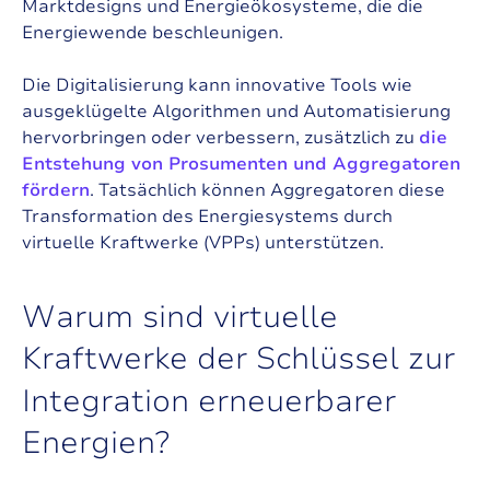
Marktdesigns und Energieökosysteme, die die
Energiewende beschleunigen.
Die Digitalisierung kann innovative Tools wie
ausgeklügelte Algorithmen und Automatisierung
hervorbringen oder verbessern, zusätzlich zu
die
Entstehung von Prosumenten und Aggregatoren
fördern
. Tatsächlich können Aggregatoren diese
Transformation des Energiesystems durch
virtuelle Kraftwerke (VPPs) unterstützen.
W
a
r
u
m
s
i
n
d
v
i
r
t
u
e
l
l
e
K
r
a
f
t
w
e
r
k
e
d
e
r
S
c
h
l
ü
s
s
e
l
z
u
r
I
n
t
e
g
r
a
t
i
o
n
e
r
n
e
u
e
r
b
a
r
e
r
E
n
e
r
g
i
e
n
?